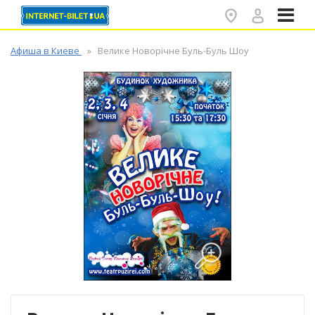
✕
Афиша в Киеве
Велике Новорічне Буль-Буль Шоу