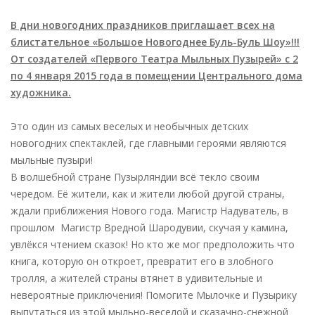
В дни новогодних праздников приглашает всех на
блистательное «Большое Новогоднее Буль-Буль Шоу»!!!
От создателей «Первого Театра Мыльных Пузырей» с 2
по 4 января 2015 года в помещении Центрального дома
художника.
Это один из самых веселых и необычных детских
новогодних спектаклей, где главными героями являются
мыльные пузыри!
В волшебной стране Пузырляндии всё текло своим
чередом. Её жители, как и жители любой другой страны,
ждали приближения Нового года. Магистр Надуватель, в
прошлом Магистр Вредной Шародувии, скучая у камина,
увлёкся чтением сказок! Но кто же мог предположить что
книга, которую он откроет, превратит его в злобного
тролля, а жителей страны втянет в удивительные и
невероятные приключения! Помогите Мылочке и Пузырику
выпутаться из этой мыльно-веселой и сказачно-снежной