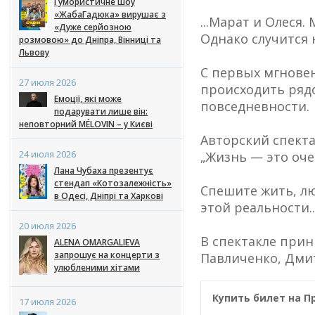
Гумористичне шоу
«ЖабаГадюка» вирушає з
...Марат и Олеся
«Дуже серйозною
Однако случится 
розмовою» до Дніпра, Вінниці та
Львову
С первых мгновен
27 июля 2026
происходить рядо
Емоції, які може
повседневности.
подарувати лише він:
неповторний MÉLOVIN – у Києві
Авторский спекта
24 июля 2026
„Жизнь — это оче
Лана Чубаха презентує
стендап «Котозалежність»
Спешите жить, л
в Одесі, Дніпрі та Харкові
этой реальности..
20 июля 2026
В спектакле прин
ALENA OMARGALIEVA
запрошує на концерти з
Павличенко, Дмит
улюбленими хітами
Купить билет на 
17 июля 2026