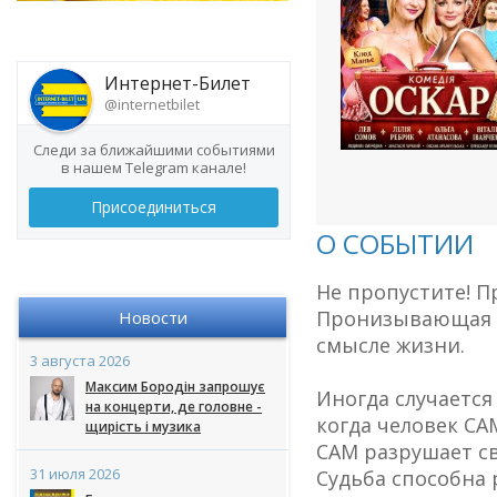
Интернет-Билет
@internetbilet
Следи за ближайшими событиями
в нашем Telegram канале!
Присоединиться
О СОБЫТИИ
Не пропустите! П
Пронизывающая д
Новости
смысле жизни.
3 августа 2026
Максим Бородін запрошує
Иногда случается
на концерти, де головне -
когда человек СА
щирість і музика
САМ разрушает с
31 июля 2026
Судьба способна р