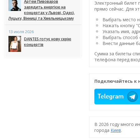
Артем Пивоваров
Электронный билет п
зарядить енергією на
прямо сейчас. Для эт
концертах у Львові, Одесі,
Луцьку, Вінниці та Хмельницькому
Выбрать место на
Нажать кнопку "
Указать имя, адр
13 июля 2026
Выбрать способ 
DANTES готує нову серію
Внести данные ба
концертів
Сумма за билеты спи
телефона перед вход
Подключайтесь к 
В 2026 году много и
города
Киев
.