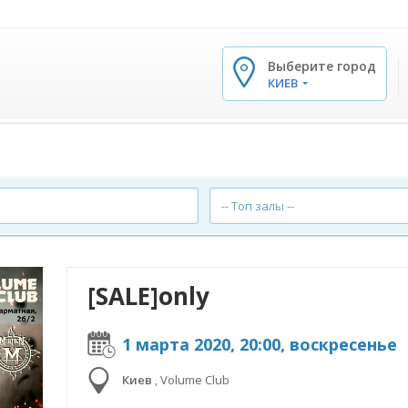
Выберите город
✕
КИЕВ
-- Топ залы --
[SALE]only
1 марта 2020, 20:00, воскресенье
Киев
,
Volume Club