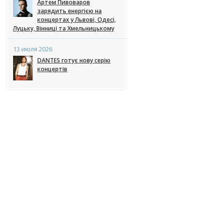
Артем Пивоваров
зарядить енергією на
концертах у Львові, Одесі,
Луцьку, Вінниці та Хмельницькому
13 июля 2026
DANTES готує нову серію
концертів