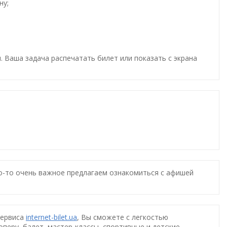
ну;
. Ваша задача распечатать билет или показать с экрана
то-то очень важное предлагаем ознакомиться с афишей
сервиса
internet-bilet.ua
, Вы сможете с легкостью
оперу, балет, мастер-классы, спортивные и детские