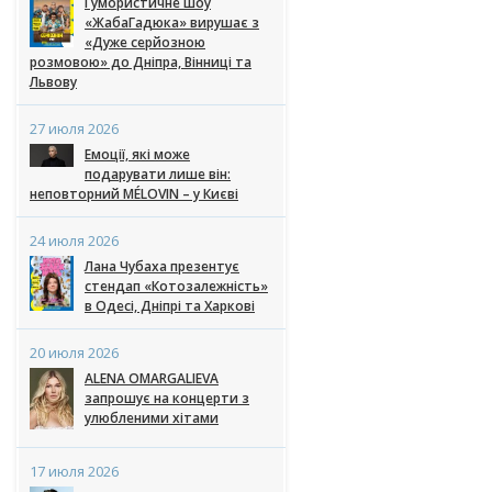
Гумористичне шоу
«ЖабаГадюка» вирушає з
«Дуже серйозною
розмовою» до Дніпра, Вінниці та
Львову
27 июля 2026
Емоції, які може
подарувати лише він:
неповторний MÉLOVIN – у Києві
24 июля 2026
Лана Чубаха презентує
стендап «Котозалежність»
в Одесі, Дніпрі та Харкові
20 июля 2026
ALENA OMARGALIEVA
запрошує на концерти з
улюбленими хітами
17 июля 2026