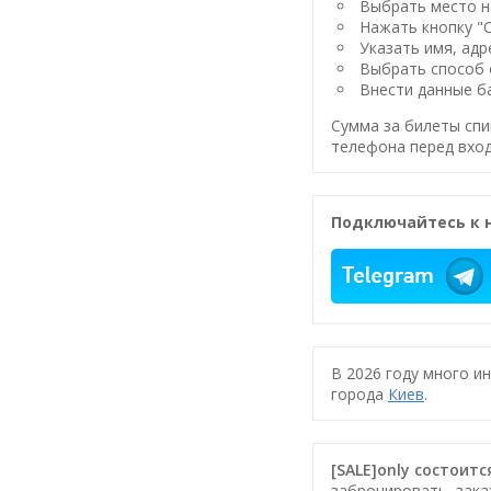
Выбрать место на
Нажать кнопку "
Указать имя, адр
Выбрать способ 
Внести данные ба
Сумма за билеты спи
телефона перед вход
Подключайтесь к 
В 2026 году много и
города
Киев
.
[SALE]only состоитс
забронировать, зака