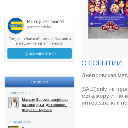
Интернет-Билет
@internetbilet
Следи за ближайшими событиями
в нашем Telegram канале!
Присоединиться
О СОБЫТИИ
Днепровская мета
Новости
[SALE]only не пр
3 августа 2026
металкору и ню-м
Максим Бородін запрошує
интересно как по
на концерти, де головне -
щирість і музика
31 июля 2026