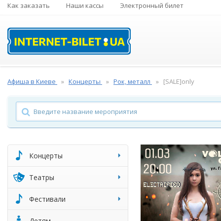
Как заказать
Наши кассы
Электронный билет
Афиша в Киеве
Концерты
Рок, металл
[SALE]only
Концерты
Театры
Фестивали
Детям