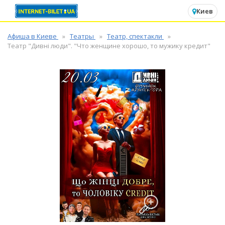
✕
Киев
Афиша в Киеве
Театры
Театр, спектакли
Театр "Дивні люди". "Что женщине хорошо, то мужику кредит"