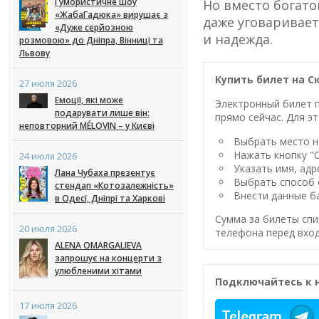
Гумористичне шоу
Но вместо богато
«ЖабаГадюка» вирушає з
даже уговаривает
«Дуже серйозною
и надежда.
розмовою» до Дніпра, Вінниці та
Львову
Купить билет на С
27 июля 2026
Емоції, які може
Электронный билет п
подарувати лише він:
прямо сейчас. Для эт
неповторний MÉLOVIN – у Києві
Выбрать место на
Нажать кнопку "
24 июля 2026
Указать имя, адр
Лана Чубаха презентує
Выбрать способ 
стендап «Котозалежність»
Внести данные ба
в Одесі, Дніпрі та Харкові
Сумма за билеты спи
20 июля 2026
телефона перед вход
ALENA OMARGALIEVA
запрошує на концерти з
улюбленими хітами
Подключайтесь к 
17 июля 2026