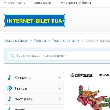
Как заказать
Наши кассы
Электронный билет
Афиша в Киеве
Театры
Театр, спектакли
Скрипач на кр
Концерты
Театры
Фестивали
Детям