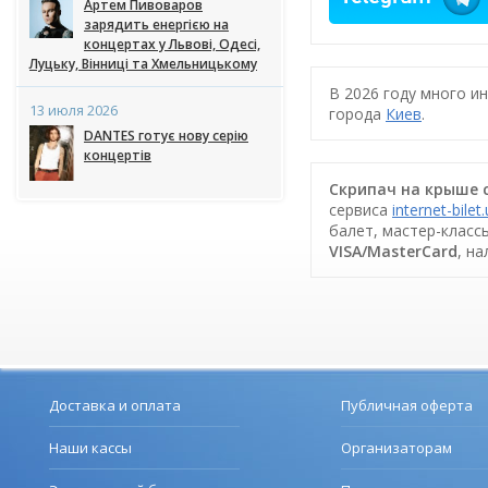
Артем Пивоваров
зарядить енергією на
концертах у Львові, Одесі,
Луцьку, Вінниці та Хмельницькому
В 2026 году много и
13 июля 2026
города
Киев
.
DANTES готує нову серію
концертів
Скрипач на крыше с
сервиса
internet-bilet
балет, мастер-класс
VISA/MasterCard
, н
Доставка и оплата
Публичная оферта
Наши кассы
Организаторам