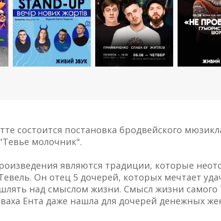
етте состоится постановка бродвейского мюзик
"Тевье молочник".
роизведения являются традиции, которые неотс
евель. Он отец 5 дочерей, которых мечтает уда
лять над смыслом жизни. Смысл жизни самого Т
Сваха Ента даже нашла для дочерей денежных же