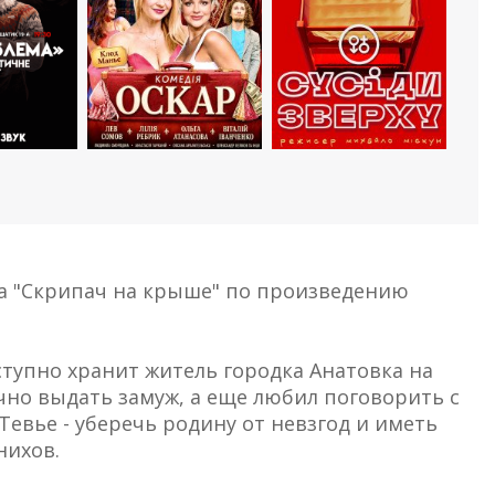
ла "Скрипач на крыше" по произведению
тупно хранит житель городка Анатовка на
чно выдать замуж, а еще любил поговорить с
евье - уберечь родину от невзгод и иметь
нихов.