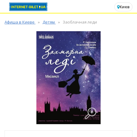
✕
Киев
Афиша в Киеве
Детям
Заоблачная леди