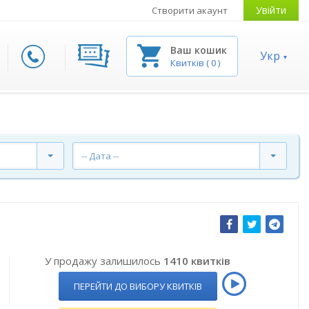
Увійти
Створити акаунт
Ваш кошик
Укр
Квитків
(
0
)
-- Дата --
У продажу залишилось
1410 квитків
ПЕРЕЙТИ ДО ВИБОРУ КВИТКІВ