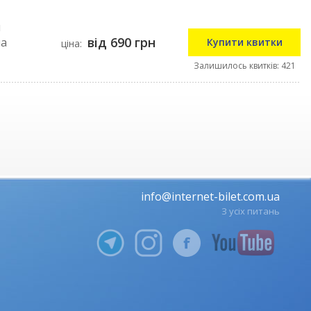
й
від 690 грн
на
Купити квитки
ціна:
Залишилось квитків: 421
info@internet-bilet.com.ua
З усіх питань