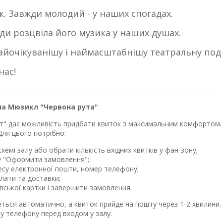
. Завжди молодий - у наших спогадах.
ди розцвіла його музика у наших душах.
йочікуванішу і наймасштабнішу театральну поді
нас!
на Мюзикл "Червона рута"
лет" дає можливість придбати квиток з максимальним комфортом. 
Для цього потрібно:
хемі залу або обрати кількість вхідних квитків у фан-зону;
у "Оформити замовлення";
ресу електронної пошти, номер телефону;
лати та доставки;
івської картки і завершити замовлення.
еться автоматично, а квиток прийде на пошту через 1-2 хвилин
у телефону перед входом у залу.