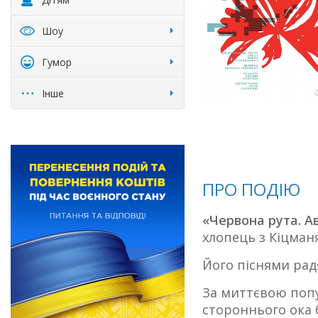
Шоу
Гумор
Інше
ПРО ПОДІЮ
«Червона рута. А
хлопець з Кіцман
Його піснями радя
За миттєвою попу
стороннього ока 