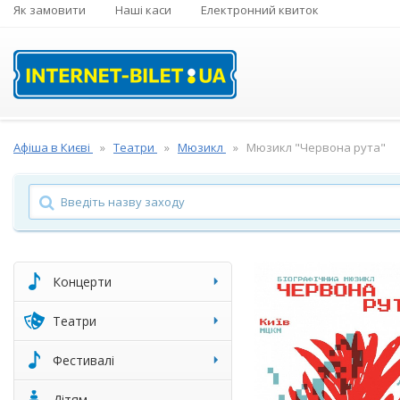
Як замовити
Наші каси
Електронний квиток
Афіша в Києві
Театри
Мюзикл
Мюзикл "Червона рута"
Концерти
Театри
Фестивалі
Дітям