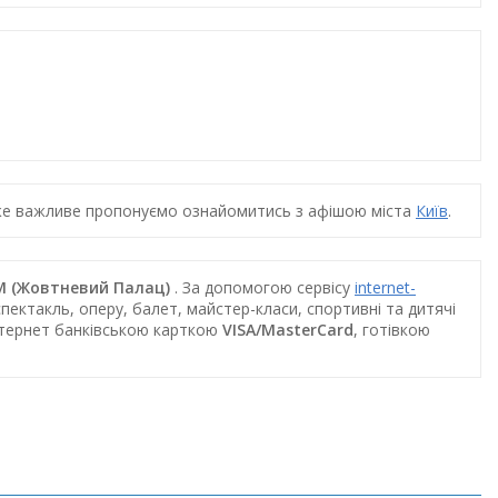
дуже важливе пропонуємо ознайомитись з афішою міста
Київ
.
КМ (Жовтневий Палац)
. За допомогою сервісу
internet-
пектакль, оперу, балет, майстер-класи, спортивні та дитячі
інтернет банківською карткою
VISA/MasterCard
, готівкою