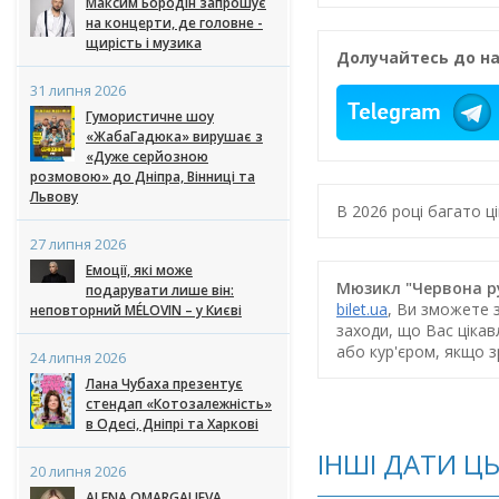
Максим Бородін запрошує
на концерти, де головне -
щирість і музика
Долучайтесь до на
31 липня 2026
Гумористичне шоу
«ЖабаГадюка» вирушає з
«Дуже серйозною
розмовою» до Дніпра, Вінниці та
Львову
В 2026 році багато 
27 липня 2026
Емоції, які може
Мюзикл "Червона ру
подарувати лише він:
bilet.ua
, Ви зможете 
неповторний MÉLOVIN – у Києві
заходи, що Вас ціка
або кур'єром, якщо 
24 липня 2026
Лана Чубаха презентує
стендап «Котозалежність»
в Одесі, Дніпрі та Харкові
ІНШІ ДАТИ Ц
20 липня 2026
ALENA OMARGALIEVA