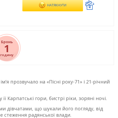
НАТЯКНУТИ
Бронь
1
годину
 ім’я прозвучало на «Пісні року-71» і 21-річний
її Карпатські гори, бистрі ріки, зоряні ночі.
и дівчатами, що шукали його погляду, від
е стеження радянської влади.