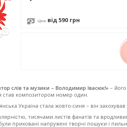
від 590 грн
Ціна:
втор слів та музики – Володимир Івасюк!»
– його
я став композитором номер один.
нська Україна стала жовто-синя – він закохував у 
лярністю, тисячами листів фанатів та вродливим
були приховані напружені творчі пошуки і пильн