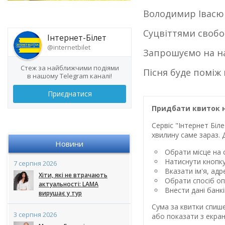
Володимир Івасюк
Суцвіттями свобо
Інтернет-Білет
@internetbilet
Запрошуємо на на
Стеж за найближчими подіями
Пісня буде поміж 
в нашому Telegram каналі!
Приєднатися
Придбати квиток 
Сервіс "Інтернет Бі
хвилину саме зараз. 
Новини
Обрати місце на с
Натиснути кнопк
7 серпня 2026
Вказати ім'я, ад
Хіти, які не втрачають
Обрати спосіб оп
актуальності: LAMA
Внести дані банк
вирушає у тур
Сума за квитки спиш
3 серпня 2026
або показати з екран