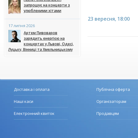
запрошує на концерти з
улюбленими хітами
23 вересня, 18:00
17 липня 2026
Артем Пивоваров
зарядить енергією на
концертах у Львові, Одесі,
Луцьку, Вінниці та Хмельницькому
Доставка і оплата
Публічна оферта
Наші каси
Організаторам
Електронний квиток
Продавцям