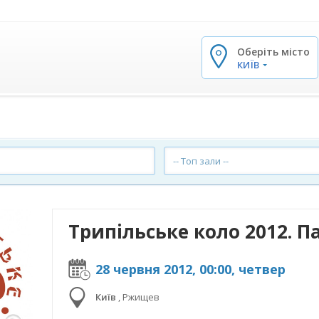
Оберіть місто
✕
КИЇВ
-- Топ зали --
Трипільське коло 2012. П
28 червня 2012, 00:00, четвер
Київ
,
Ржищев