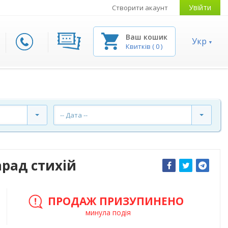
Увійти
Створити акаунт
Ваш кошик
Укр
Квитків
(
0
)
-- Дата --
арад стихій
ПРОДАЖ ПРИЗУПИНЕНО
минула подія