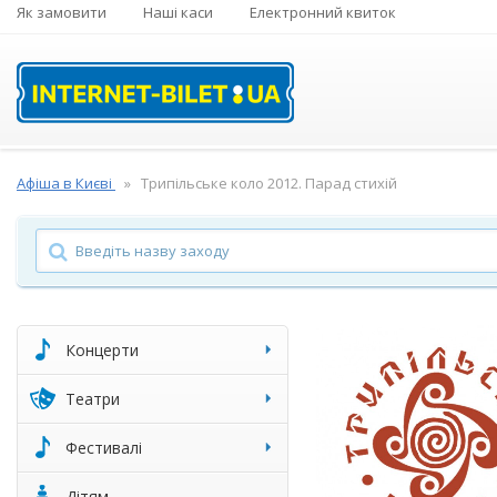
Як замовити
Наші каси
Електронний квиток
Афіша в Києві
Трипільське коло 2012. Парад стихій
Концерти
Театри
Фестивалі
Дітям