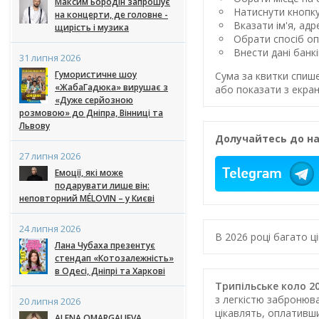
Максим Бородін запрошує
Натиснути кнопк
на концерти, де головне -
Вказати ім'я, ад
щирість і музика
Обрати спосіб оп
Внести дані банк
31 липня 2026
Гумористичне шоу
Сума за квитки спиш
«ЖабаГадюка» вирушає з
або показати з екран
«Дуже серйозною
розмовою» до Дніпра, Вінниці та
Львову
Долучайтесь до на
27 липня 2026
Емоції, які може
подарувати лише він:
неповторний MÉLOVIN – у Києві
24 липня 2026
В 2026 році багато 
Лана Чубаха презентує
стендап «Котозалежність»
в Одесі, Дніпрі та Харкові
Трипільське коло 20
з легкістю забронюва
20 липня 2026
цікавлять, оплативш
ALENA OMARGALIEVA