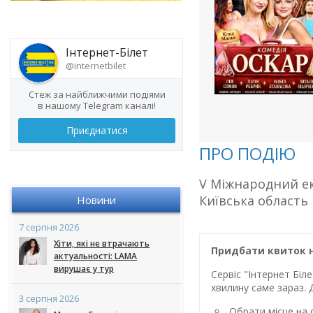
Інтернет-Білет
@internetbilet
Стеж за найближчими подіями
в нашому Telegram каналі!
Приєднатися
ПРО ПОДІЮ
V Міжнародний ек
Київська область
Новини
7 серпня 2026
Хіти, які не втрачають
Придбати квиток н
актуальності: LAMA
вирушає у тур
Сервіс "Інтернет Бі
хвилину саме зараз. 
3 серпня 2026
Обрати місце на с