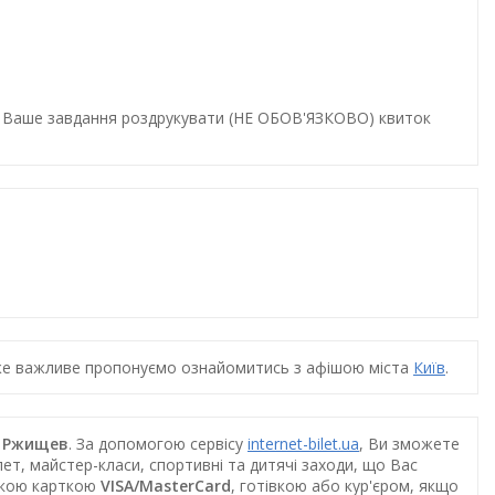
и. Ваше завдання роздрукувати (НЕ ОБОВ'ЯЗКОВО) квиток
дуже важливе пропонуємо ознайомитись з афішою міста
Київ
.
 в Ржищев
. За допомогою сервісу
internet-bilet.ua
, Ви зможете
ет, майстер-класи, спортивні та дитячі заходи, що Вас
ською карткою
VISA/MasterCard
, готівкою або кур'єром, якщо