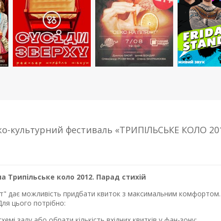
о-культурний фестиваль «ТРИПІЛЬСЬКЕ КОЛО 2012.
а Трипільське коло 2012. Парад стихій
лет" дає можливість придбати квиток з максимальним комфортом. 
Для цього потрібно:
хемі залу або обрати кількість вхідних квитків у фан-зону;