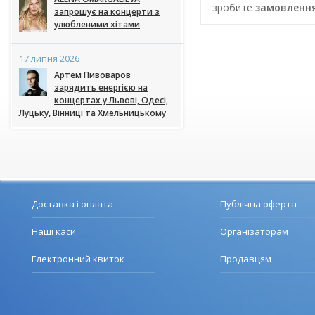
зробите
замовлення
запрошує на концерти з
улюбленими хітами
17 липня 2026
Артем Пивоваров
зарядить енергією на
концертах у Львові, Одесі,
Луцьку, Вінниці та Хмельницькому
Доставка і оплата
Публічна оферта
Наші каси
Організаторам
Електронний квиток
Продавцям