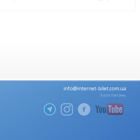
info@internet-bilet.com.ua
З усіх питань