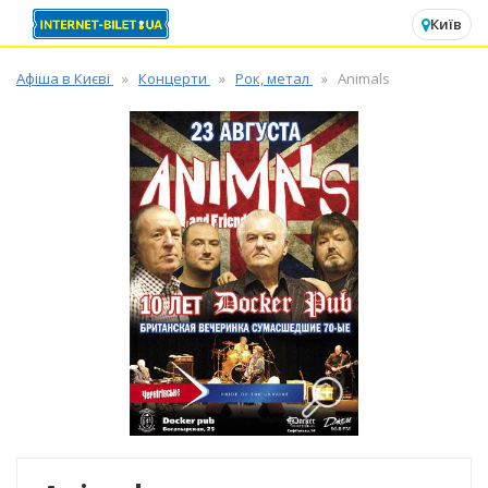
✕
Київ
Афіша в Києві
Концерти
Рок, метал
Animals