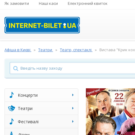
Як замовити
Наші каси
Електронний квиток
Афіша в Києві
Театри
Театр, спектаклі
Вистава "Крик кох
Концерти
Театри
Фестивалі
Дітям