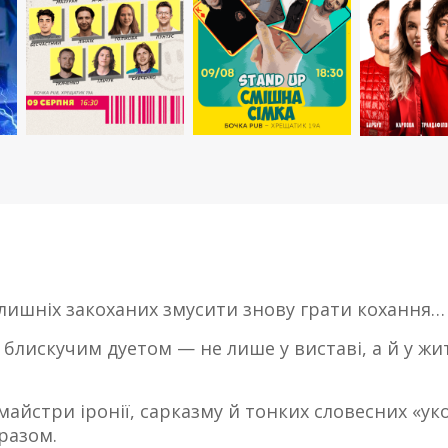
лишніх закоханих змусити знову грати кохання… 
блискучим дуетом — не лише у виставі, а й у житт
айстри іронії, сарказму й тонких словесних «уколів
разом.