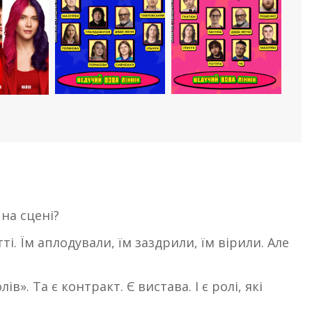
на сцені?
і. Їм аплодували, їм заздрили, їм вірили. Але
». Та є контракт. Є вистава. І є ролі, які