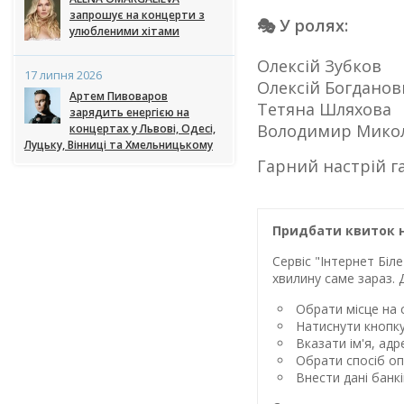
запрошує на концерти з
🎭 У ролях:
улюбленими хітами
Олексій Зубков
17 липня 2026
Олексій Богданов
Артем Пивоваров
Тетяна Шляхова
зарядить енергією на
Володимир Мико
концертах у Львові, Одесі,
Луцьку, Вінниці та Хмельницькому
Гарний настрій г
Придбати квиток н
Сервіс "Інтернет Бі
хвилину саме зараз. 
Обрати місце на с
Натиснути кнопк
Вказати ім'я, ад
Обрати спосіб оп
Внести дані банк