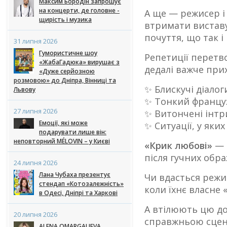
Максим Бородін запрошує
на концерти, де головне -
А ще — режисер і
щирість і музика
втримати виставу
почуття, що так і
31 липня 2026
Гумористичне шоу
Репетиції перетв
«ЖабаГадюка» вирушає з
дедалі важче при
«Дуже серйозною
розмовою» до Дніпра, Вінниці та
✨ Блискучі діалог
Львову
✨ Тонкий францу
27 липня 2026
✨ Витончені інтр
Емоції, які може
✨ Ситуації, у яки
подарувати лише він:
неповторний MÉLOVIN – у Києві
«Крик любові»
— 
після гучних обра
24 липня 2026
Лана Чубаха презентує
Чи вдасться режис
стендап «Котозалежність»
коли їхнє власне
в Одесі, Дніпрі та Харкові
А втілюють цю до
20 липня 2026
справжньою сцен
ALENA OMARGALIEVA