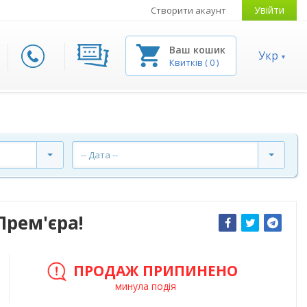
Увійти
Створити акаунт
Ваш кошик
Укр
Квитків
(
0
)
-- Дата --
Прем'єра!
ПРОДАЖ ПРИПИНЕНО
минула подія