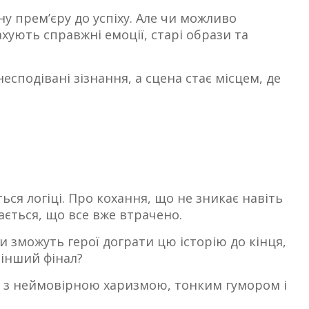
у прем’єру до успіху. Але чи можливо
хують справжні емоції, старі образи та
подівані зізнання, а сцена стає місцем, де
ься логіці. Про кохання, що не зникає навіть
дається, що все вже втрачено.
и зможуть герої дограти цю історію до кінця,
 інший фінал?
— з неймовірною харизмою, тонким гумором і