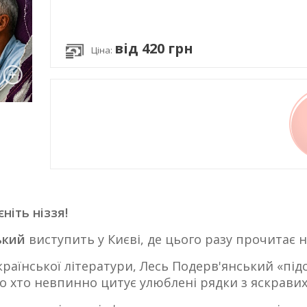
від 420 грн
Ціна:
ніть ніззя!
ький
виступить у Києві, де цього разу прочитає н
країнської літератури, Лесь Подерв'янський «під
то хто невпинно цитує улюблені рядки з яскравих