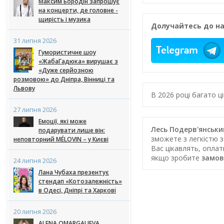
Максим Бородін запрошує
на концерти, де головне -
щирість і музика
Долучайтесь до на
31 липня 2026
Гумористичне шоу
«ЖабаГадюка» вирушає з
«Дуже серйозною
розмовою» до Дніпра, Вінниці та
Львову
В 2026 році багато 
27 липня 2026
Емоції, які може
Лесь Подерв'янський
подарувати лише він:
зможете з легкістю з
неповторний MÉLOVIN – у Києві
Вас цікавлять, опла
якщо зробите
замов
24 липня 2026
Лана Чубаха презентує
стендап «Котозалежність»
в Одесі, Дніпрі та Харкові
20 липня 2026
ALENA OMARGALIEVA