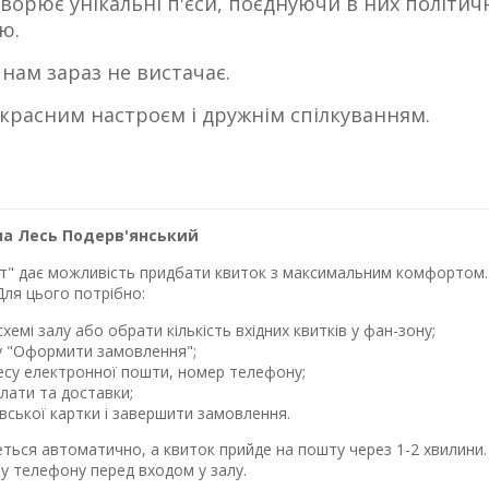
ворює унікальні п'єси, поєднуючи в них політичн
ю.
о нам зараз не вистачає.
красним настроєм і дружнім спілкуванням.
на Лесь Подерв'янський
лет" дає можливість придбати квиток з максимальним комфортом. 
Для цього потрібно:
хемі залу або обрати кількість вхідних квитків у фан-зону;
у "Оформити замовлення";
ресу електронної пошти, номер телефону;
лати та доставки;
івської картки і завершити замовлення.
еться автоматично, а квиток прийде на пошту через 1-2 хвилин
у телефону перед входом у залу.