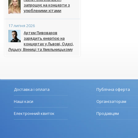
запрошує на концерти з
улюбленими хітами
17 липня 2026
Артем Пивоваров
зарядить енергією на
концертах у Львові, Одесі,
Луцьку, Вінниці та Хмельницькому
Доставка і оплата
Публічна оферта
Наші каси
Організаторам
Електронний квиток
Продавцям