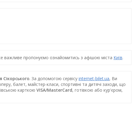
дуже важливе пропонуємо ознайомитись з афішою міста
Київ
.
ря Сікорського
. За допомогою сервісу
internet-bilet.ua
, Ви
перу, балет, майстер-класи, спортивні та дитячі заходи, що
нківською карткою
VISA/MasterCard
, готівкою або кур'єром,