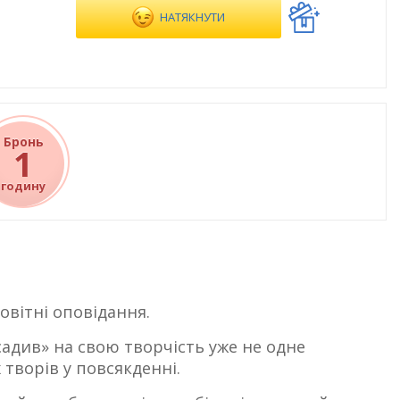
НАТЯКНУТИ
Бронь
1
годину
овітні оповідання.
садив» на свою творчість уже не одне
 творів у повсякденні.