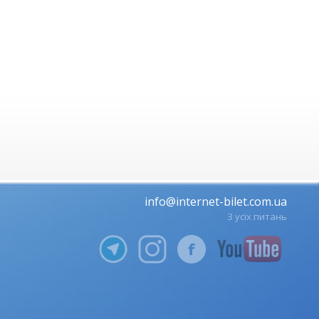
info@internet-bilet.com.ua
З усіх питань