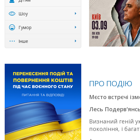
Шоу
Гумор
Інше
ПРО ПОДІЮ
Мєсто встрєчі ізмє
Лесь Подерв'янс
Визнаний геній у
покоління, і бага