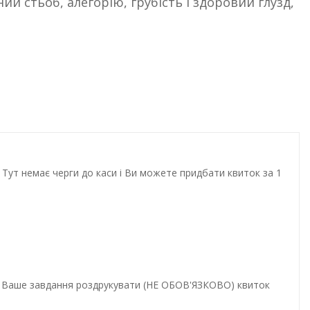
ий стьоб, алегорію, грубість і здоровий глузд,
Тут немає черги до каси і Ви можете придбати квиток за 1
и. Ваше завдання роздрукувати (НЕ ОБОВ'ЯЗКОВО) квиток