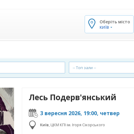
Оберіть місто
✕
КИЇВ
-- Топ зали --
Лесь Подерв'янський
3 вересня 2026, 19:00, четвер
Київ
,
ЦКМ КПІ ім. Ігоря Сікорського