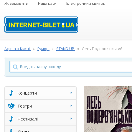
Як замовити
Наші каси
Електронний квиток
Афіша в Києві
Гумор
STAND UP
Лесь Подерв'янський
Концерти
Театри
Фестивалі
Дітям