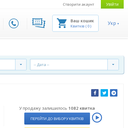
Увійти
Створити акаунт
Ваш кошик
Укр
Квитків
(
0
)
-- Дата --
У продажу залишилось
1082 квитка
ПЕРЕЙТИ ДО ВИБОРУ КВИТКІВ