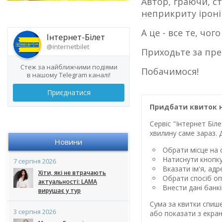
Автор, граючи, ст
неприкриту іроні
А це - все те, чог
Інтернет-Білет
@internetbilet
Приходьте за пре
Стеж за найближчими подіями
Побачимося!
в нашому Telegram каналі!
Приєднатися
Придбати квиток 
Сервіс "Інтернет Бі
хвилину саме зараз. 
Новини
Обрати місце на с
Натиснути кнопк
7 серпня 2026
Вказати ім'я, ад
Хіти, які не втрачають
Обрати спосіб оп
актуальності: LAMA
Внести дані банк
вирушає у тур
Сума за квитки спиш
3 серпня 2026
або показати з екран