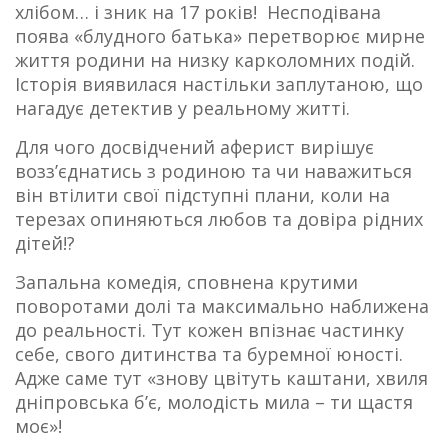
хлібом… і зник на 17 років! Несподівана
поява «блудного батька» перетворює мирне
життя родини на низку карколомних подій.
Історія виявилася настільки заплутаною, що
нагадує детектив у реальному житті.
Для чого досвідчений аферист вирішує
возз’єднатись з родиною та чи наважиться
він втілити свої підступні плани, коли на
терезах опиняються любов та довіра рідних
дітей!?
Запальна комедія, сповнена крутими
поворотами долі та максимально наближена
до реальності. Тут кожен впізнає частинку
себе, свого дитинства та буремної юності.
Адже саме тут «знову цвітуть каштани, хвиля
дніпровська б’є, молодість мила – ти щастя
моє»!