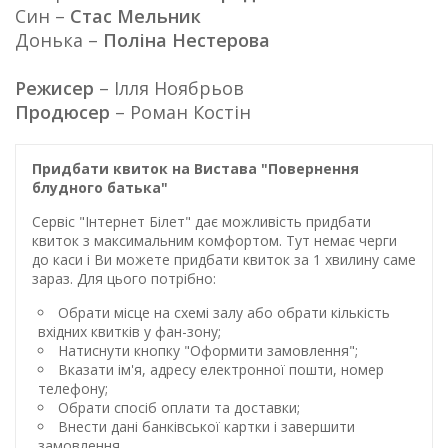
Син –
Стас Мельник
Донька –
Поліна Нестерова
Режисер
– Ілля Ноябрьов
Продюсер
– Роман Костін
Придбати квиток на Вистава "Повернення
блудного батька"
Сервіс "Інтернет Білет" дає можливість придбати
квиток з максимальним комфортом. Тут немає черги
до каси і Ви можете придбати квиток за 1 хвилину саме
зараз. Для цього потрібно:
Обрати місце на схемі залу або обрати кількість
вхідних квитків у фан-зону;
Натиснути кнопку "Оформити замовлення";
Вказати ім'я, адресу електронної пошти, номер
телефону;
Обрати спосіб оплати та доставки;
Внести дані банківської картки і завершити
замовлення.