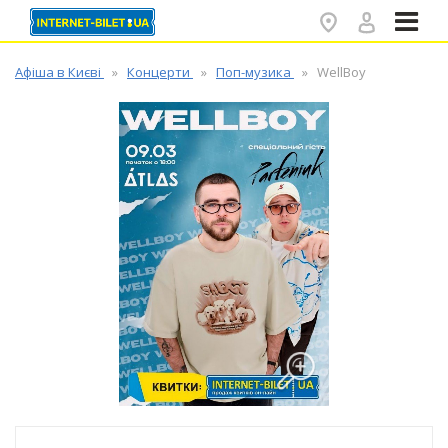
✕
Афіша в Києві
Концерти
Поп-музика
WellBoy