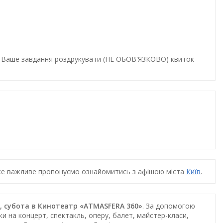
и. Ваше завдання роздрукувати (НЕ ОБОВ'ЯЗКОВО) квиток
дуже важливе пропонуємо ознайомитись з афішою міста
Київ
.
00, субота в Кинотеатр «ATMASFERA 360»
. За допомогою
и на концерт, спектакль, оперу, балет, майстер-класи,