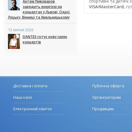
спортивні та дитячі 
Артем Пивоваров
VISA/MasterCard
, г
зарядить енергією на
концертах у Львові, Одесі,
Луцьку, Вінниці та Хмельницькому
13 липня 2026
DANTES готує нову серію
концертів
Доставка і оплата
Публічна оферта
Наші каси
Організаторам
Електронний квиток
Продавцям