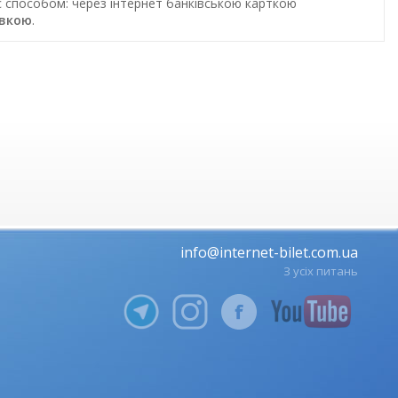
ас способом: через інтернет банківською карткою
авкою
.
info@internet-bilet.com.ua
З усіх питань