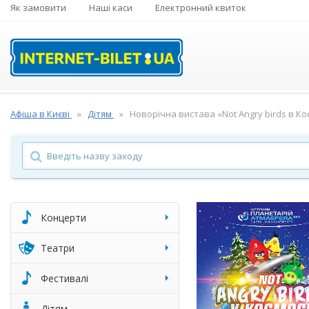
Як замовити
Наші каси
Електронний квиток
Афіша в Києві
Дітям
Новорічна вистава «Not Angry birds в Ко
Концерти
Театри
Фестивалі
Дітям