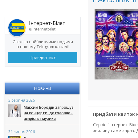
Інтернет-Білет
@internetbilet
Стеж за найближчими подіями
в нашому Telegram каналі!
Приєднатися
Новини
3 серпня 2026
Максим Бородін запрошує
на концерти, де головне -
Придбати квиток на
щирість і музика
Сервіс "Інтернет Бі
хвилину саме зараз. 
31 липня 2026