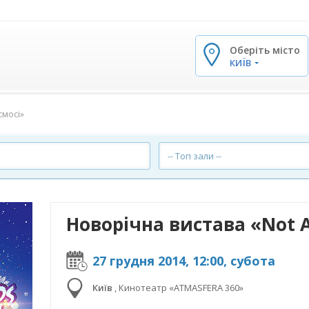
Оберіть місто
✕
КИЇВ
смосі»
-- Топ зали --
Новорічна вистава «Not A
27 грудня 2014, 12:00, субота
Київ
,
Кинотеатр «ATMASFERA 360»