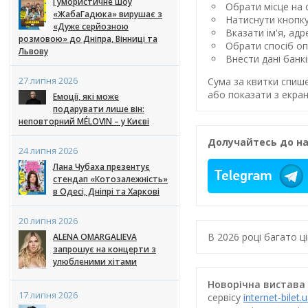
Гумористичне шоу
Обрати місце на с
«ЖабаГадюка» вирушає з
Натиснути кнопк
«Дуже серйозною
Вказати ім'я, ад
розмовою» до Дніпра, Вінниці та
Обрати спосіб оп
Львову
Внести дані банк
27 липня 2026
Сума за квитки спиш
або показати з екран
Емоції, які може
подарувати лише він:
неповторний MÉLOVIN – у Києві
Долучайтесь до на
24 липня 2026
Лана Чубаха презентує
стендап «Котозалежність»
в Одесі, Дніпрі та Харкові
20 липня 2026
В 2026 році багато 
ALENA OMARGALIEVA
запрошує на концерти з
улюбленими хітами
Новорічна вистава «
17 липня 2026
сервісу
internet-bilet.