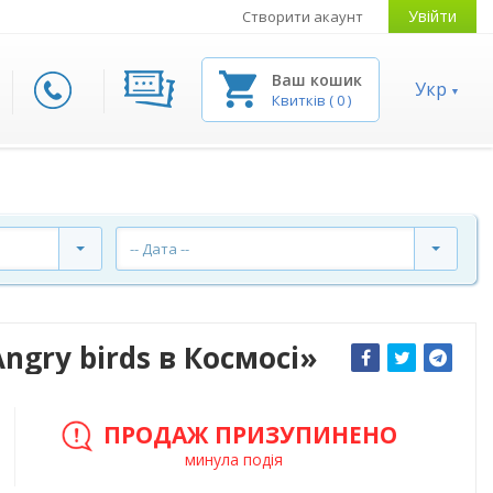
Увійти
Створити акаунт
Ваш кошик
Укр
Квитків
(
0
)
-- Дата --
ngry birds в Космосі»
ПРОДАЖ ПРИЗУПИНЕНО
минула подія