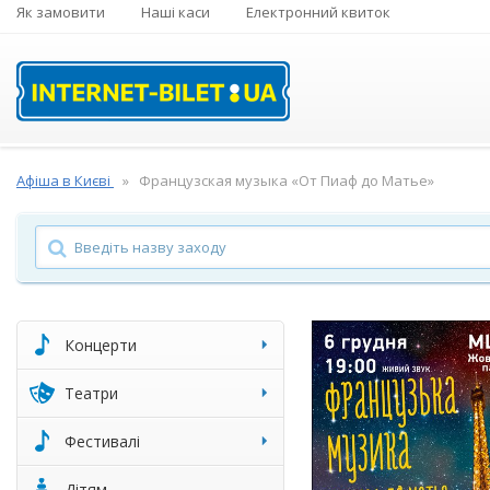
Як замовити
Наші каси
Електронний квиток
Афіша в Києві
Французская музыка «От Пиаф до Матье»
Концерти
Театри
Фестивалі
Дітям