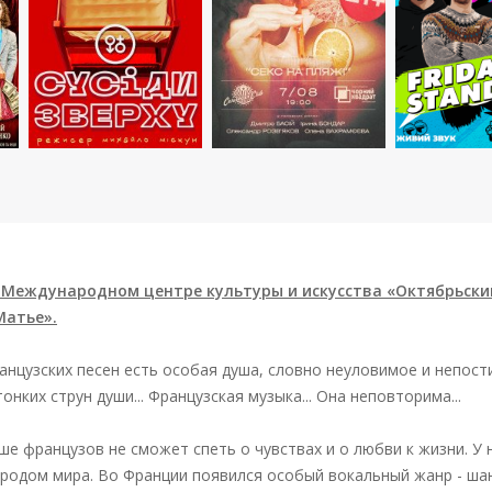
 в Международном центре культуры и искусства «Октябрьск
Матье».
ранцузских песен есть особая душа, словно неуловимое и непос
онких струн души... Французская музыка... Она неповторима...
чше французов не сможет спеть о чувствах и о любви к жизни. У
одом мира. Во Франции появился особый вокальный жанр - шанс