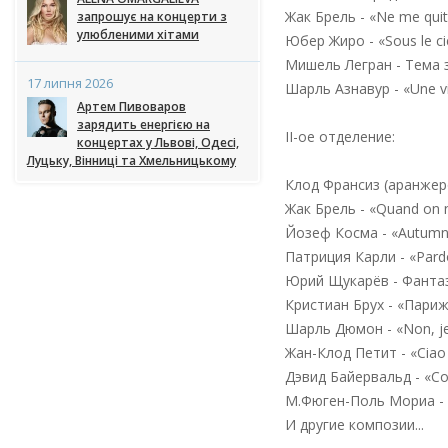
Жак Брель - «Ne me quit
запрошує на концерти з
улюбленими хітами
Юбер Жиро - «Sous le ci
Мишель Легран - Тема 
17 липня 2026
Шарль Азнавур - «Une v
Артем Пивоваров
зарядить енергією на
II-ое отделение:
концертах у Львові, Одесі,
Луцьку, Вінниці та Хмельницькому
Клод Франсиз (аранжеро
Жак Брель - «Quand on n
Йозеф Косма - «Autumn
Патриция Карли - «Pardo
Юрий Щукарёв - Фанта
Кристиан Брух - «Пари
Шарль Дюмон - «Non, je 
Жан-Клод Петит - «Ciao
Дэвид Байервальд - «C
М.Фюген-Поль Мориа - 
И другие композии...