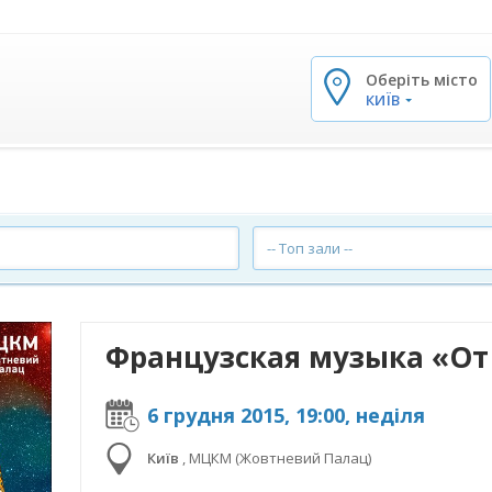
Оберіть місто
✕
КИЇВ
-- Топ зали --
Французская музыка «От
6 грудня 2015, 19:00, неділя
Київ
,
МЦКМ (Жовтневий Палац)