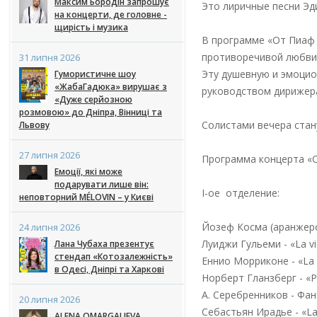
Максим Бородін запрошує
Это лиричные песни Эди
на концерти, де головне -
щирість і музика
В программе «От Пиаф 
противоречивой любви.
31 липня 2026
Эту душевную и эмоцио
Гумористичне шоу
«ЖабаГадюка» вирушає з
руководством дирижера
«Дуже серйозною
розмовою» до Дніпра, Вінниці та
Солистами вечера стан
Львову
27 липня 2026
Программа концерта «
Емоції, які може
подарувати лише він:
I-ое отделение:
неповторний MÉLOVIN – у Києві
Йозеф Косма (аранжер
24 липня 2026
Луиджи Гульеми - «La vi
Лана Чубаха презентує
стендап «Котозалежність»
Еннио Морриконе - «La
в Одесі, Дніпрі та Харкові
Норберт Гланзберг - «P
А. Серебренников - Фа
20 липня 2026
Себастьян Ирадье - «La
ALENA OMARGALIEVA