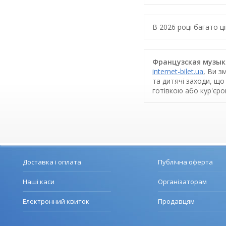
В 2026 році багато 
Французская музыка
internet-bilet.ua
, Ви з
та дитячі заходи, що
готівкою або кур'єр
Доставка і оплата
Публічна оферта
Наші каси
Організаторам
Електронний квиток
Продавцям