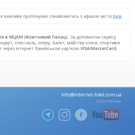
дуже важливе пропонуємо ознайомитись з афішою міста
Київ
.
діля в МЦКМ (Жовтневий Палац)
. За допомогою сервісу
нцерт, спектакль, оперу, балет, майстер-класи, спортивні
м: через інтернет банківською карткою
VISA/MasterCard
,
info@internet-bilet.com.ua
З усіх питань