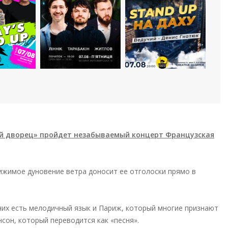
ий дворец» пройдет незабываемый концерт Французская
тижимое дуновение ветра доносит ее отголоски прямо в
 них есть мелодичный язык и Париж, который многие признают
он, который переводится как «песня».