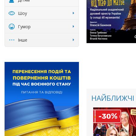
Шоу
Гумор
Інше
НАЙБЛИЖЧІ 
%
-30