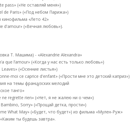
te pass» («Не оставляй меня»)
el de Paris» («Под небом Парижа»)
з кинофильма «Лето 42»
ie d'amour» («Вечная любовь»).
вка Т. Машима) - «Alexandrie Alexandra»
’a que l’amour» («Когда у нас есть только любовь»)
 Leaves» («Осенние листья»)
nne-moi ce caprice d'enfant» («Прости мне это детский каприз»)
зия на темы французских мелодий
жское танго»
ne regrette rien» («Нет, я не жалею ни о чем»)
 Bambino, Sorry» («Прощай детка, прости»)
ome What May» («Будет, что будет») из фильма «Мулен-Руж»
«Каким ты будешь завтра».