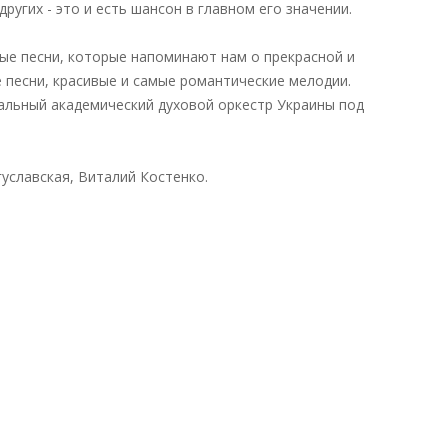
угих - это и есть шансон в главном его значении.
ые песни, которые напоминают нам о прекрасной и
песни, красивые и самые романтические мелодии.
альный академический духовой оркестр Украины под
уславская, Виталий Костенко.