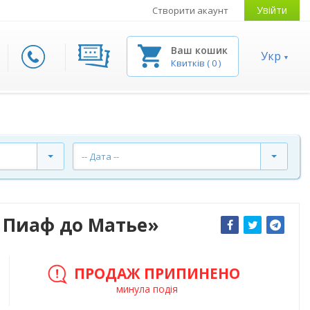
Увійти
Створити акаунт
Ваш кошик
Укр
Квитків
(
0
)
-- Дата --
 Пиаф до Матье»
ПРОДАЖ ПРИПИНЕНО
минула подія