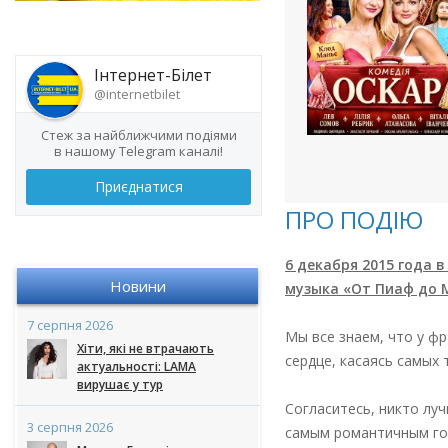
Інтернет-Білет
@internetbilet
Стеж за найближчими подіями
в нашому Telegram каналі!
Приєднатися
ПРО ПОДІЮ
6 декабря 2015 года
Новини
музыка «От Пиаф до 
7 серпня 2026
Мы все знаем, что у ф
Хіти, які не втрачають
сердце, касаясь самых т
актуальності: LAMA
вирушає у тур
Согласитесь, никто лу
3 серпня 2026
самым романтичным гор