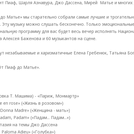
т Пиаф, Шарля Азнавура, Джо Дассена, Мирей Матье и многих др
до Матье» мы старательно собрали самые лучшие и трогательн
 Эту музыку можно слушать бесконечно. Только эмоциональные 
нальную программу для вас будет весь вечер исполнять Национ
 Алексея Баженова и 60 музыкантов на сцене.
ут незабываемые и харизматичные Елена Гребенюк, Татьяна Бог
От Пиаф до Матье».
овка Т. Машима) - «Париж, Монмартр»
e en rose» («Жизнь в розовом»)
 Donna Madre» («Женщина - мать»)
adam, Padam» («Падам... Падам...»)
нтазия на темы Джо Дассена
 Paloma Adieu» («Голубка»)